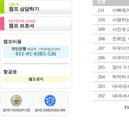
번호
Q&A
캠프 상담하기
211
아빠에
210
사랑하
DOWNLOAD
캠프 브로셔
209
사진보
208
컨희임 
캠프비용
207
어무이!
국민은행
예금주 : (주)타임즈코어
011-01-0385-536
206
어무이!
205
엄마 수오
항공료
204
하하하 It's
별도공지
203
네네네
202
네네네
Fi