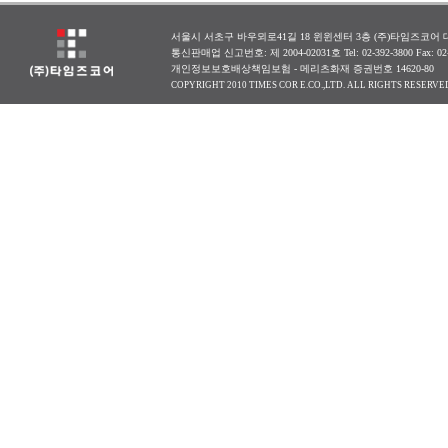
서울시 서초구 바우뫼로41길 18 윈윈센터 3층 (주)타임즈코어 대표
통신판매업 신고번호: 제 2004-02031호 Tel: 02-392-3800 Fax: 0
개인정보보호배상책임보험 - 메리츠화재 증권번호 14620-80
COPYRIGHT 2010 TIMES COR E.CO.,LTD. ALL RIGHTS RESERVE