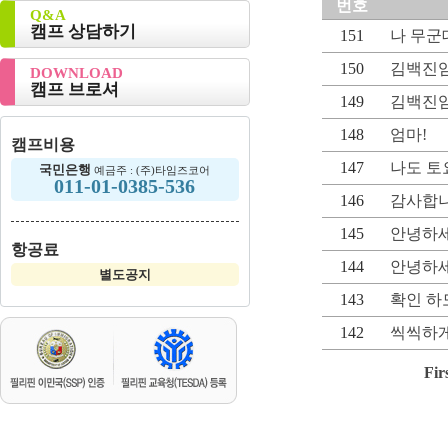
번호
Q&A
캠프 상담하기
151
나 무군
150
김백진
DOWNLOAD
캠프 브로셔
149
김백진
148
엄마!
캠프비용
147
나도 토
국민은행
예금주 : (주)타임즈코어
011-01-0385-536
146
감사합니
145
안녕하세
항공료
144
안녕하세
별도공지
143
확인 하
142
씩씩하게
Fir