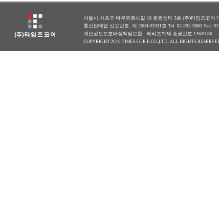
서울시 서초구 바우뫼로41길 18 윈윈센터 3층 (주)타임즈코어 대표
통신판매업 신고번호: 제 2004-02031호 Tel: 02-392-3800 Fax: 0
개인정보보호배상책임보험 - 메리츠화재 증권번호 14620-80
COPYRIGHT 2010 TIMES COR E.CO.,LTD. ALL RIGHTS RESERVE