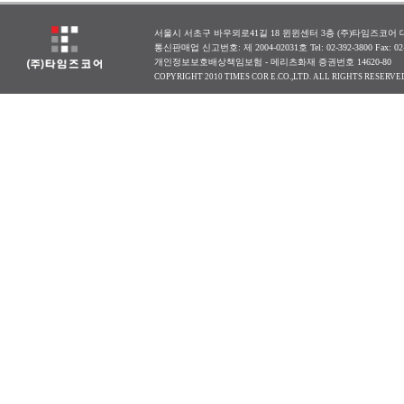
서울시 서초구 바우뫼로41길 18 윈윈센터 3층 (주)타임즈코어 대표
통신판매업 신고번호: 제 2004-02031호 Tel: 02-392-3800 Fax: 0
개인정보보호배상책임보험 - 메리츠화재 증권번호 14620-80
COPYRIGHT 2010 TIMES COR E.CO.,LTD. ALL RIGHTS RESERVE