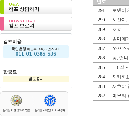
번호
Q&A
캠프 상담하기
291
보냈어요
290
시산아,
DOWNLOAD
캠프 브로셔
289
ㅎㅎ
288
엄마에
캠프비용
287
쪼꼬쪼
국민은행
예금주 : (주)타임즈코어
011-01-0385-536
286
웅,.언니
285
네! 잘 
항공료
284
재키화
별도공지
283
재호야 
282
마무리 잘