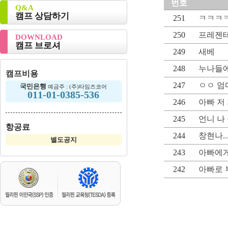
번호
Q&A
캠프 상담하기
251
ㅋㅋㅋㅋ
250
프레젠테
DOWNLOAD
캠프 브로셔
249
새베
248
누나들
캠프비용
247
ㅇㅇ 엄
국민은행
예금주 : (주)타임즈코어
011-01-0385-536
246
아빠 저
245
언니 나
항공료
244
창현나..
별도공지
243
아빠에
242
아빠로 