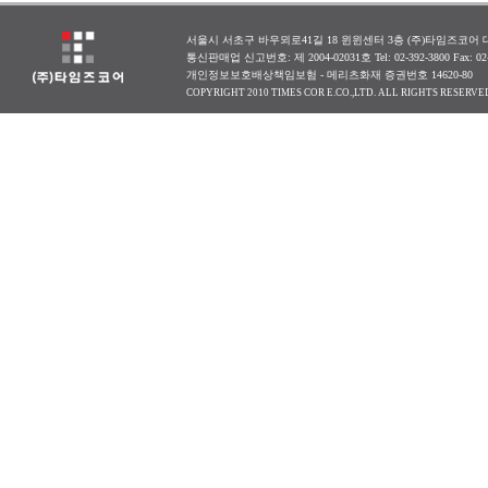
서울시 서초구 바우뫼로41길 18 윈윈센터 3층 (주)타임즈코어 대표
통신판매업 신고번호: 제 2004-02031호 Tel: 02-392-3800 Fax: 0
개인정보보호배상책임보험 - 메리츠화재 증권번호 14620-80
COPYRIGHT 2010 TIMES COR E.CO.,LTD. ALL RIGHTS RESERVE