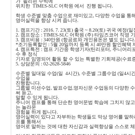
가 필리핀 수빅에
위치한 TIMES-SLC 어학원 에서 진행 됩니다.
학생 수준별 맞춤 수업으로 재미있고, 다양한 수업을 통
영어실력을 향상 시켜 줍니다.
1. 캠프기간 : 2016. 7. 23(토) 출국 ~ 8.20(토) 귀국 
2. 캠프장소 : TIMES-SLC 어학원 (주) 타임즈코어 직영
3. 캠프비용 : 340만원 (항공료와 개인용돈은 별도 입니다.
*조기등록할인 : 5월 20일까지 등록 시 40만원 할인혜택
4. 캠프특전 : 캠프 기간중 학생기자(틴리포터, 주니어
수 후 정식
기자로 임명되어 활동 할 수 있는 특별한 기회제공(수료증
5. 상담문의 : 02-2628-5846
수준별 일대일 수업(일 4시간), 수준별 그룹수업 (일4시간), E
수업을
진행합니다.
그룹별 미션수업, 발표수업,영자신문 수업등의 다양한 수
써 듣고,
말할 수 있게 됩니다.
주니어 캠프를 통해 단순한 영어문법 학습에 그치지 않고, 
는 놀라운
경험을 하게 됩니다.
영어실력이 있다고 자부하는 학생들도 막상 영어를 말하
프를 통해서
영어로 말하는 것에 대한 자신감과 실력향상을 스스로 체