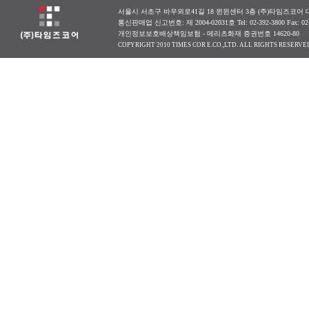
서울시 서초구 바우뫼로41길 18 윈윈센터 3층 (주)타임즈코어 대표
통신판매업 신고번호: 제 2004-02031호 Tel: 02-392-3800 Fax: 0
개인정보보호배상책임보험 - 메리츠화재 증권번호 14620-80
COPYRIGHT 2010 TIMES COR E.CO.,LTD. ALL RIGHTS RESERVE