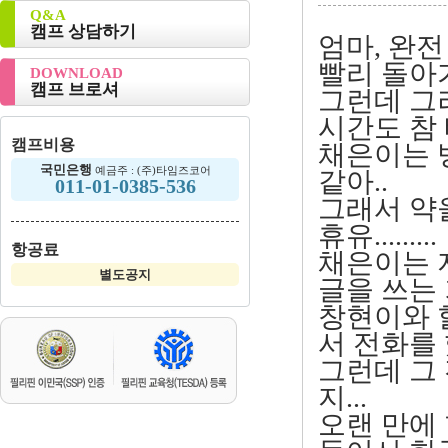
Q&A
캠프 상담하기
엄마, 완전
빨리 돌아가
DOWNLOAD
캠프 브로셔
그런데 그러
시간도 참 
캠프비용
채은이는 
국민은행
예금주 : (주)타임즈코어
같아..
011-01-0385-536
그래서 약
휴유.........
항공료
채은이는 
별도공지
글을 쓰는 거
창현이와 
서 전화를 
그런데 그 
지...
오랜 만에