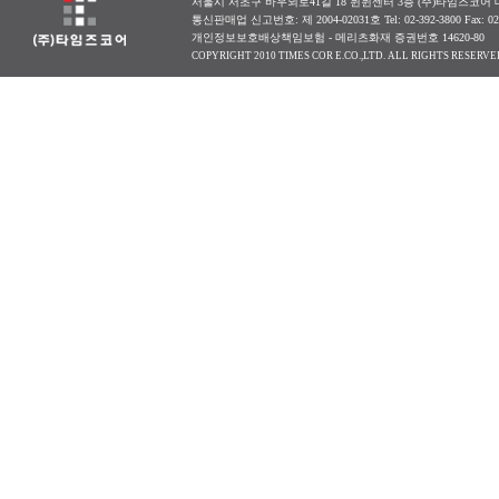
서울시 서초구 바우뫼로41길 18 윈윈센터 3층 (주)타임즈코어 대표
통신판매업 신고번호: 제 2004-02031호 Tel: 02-392-3800 Fax: 0
개인정보보호배상책임보험 - 메리츠화재 증권번호 14620-80
COPYRIGHT 2010 TIMES COR E.CO.,LTD. ALL RIGHTS RESERVE