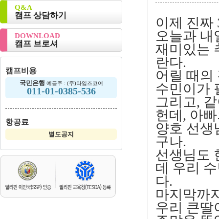
Q&A
캠프 상담하기
이제 진짜 
오늘과 내
DOWNLOAD
캠프 브로셔
재미있는 추
란다.
캠프비용
어릴 때의 
국민은행
예금주 : (주)타임즈코어
수민이가 
011-01-0385-536
그리고, 같
헌데, 아
항공료
양호 선생
별도공지
구나.
선생님도 
데 우리 
다.
마지막까지
우리 큰딸