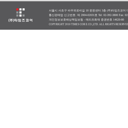
서울시 서초구 바우뫼로41길 18 윈윈센터 3층 (주)타임즈코어 대표
통신판매업 신고번호: 제 2004-02031호 Tel: 02-392-3800 Fax: 0
개인정보보호배상책임보험 - 메리츠화재 증권번호 14620-80
COPYRIGHT 2010 TIMES COR E.CO.,LTD. ALL RIGHTS RESERVE