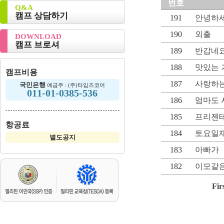
번호
Q&A
캠프 상담하기
191
안녕하세
190
외출
DOWNLOAD
캠프 브로셔
189
반갑네요
188
맛있는 
캠프비용
187
사랑하는
국민은행
예금주 : (주)타임즈코어
011-01-0385-536
186
엄마도 
185
프리젠테
항공료
184
토요일
별도공지
183
아빠가
182
이모같은
Fir