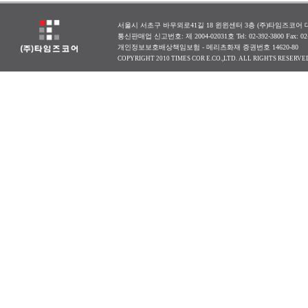
서울시 서초구 바우뫼로41길 18 윈윈센터 3층 (주)타임즈코어 대표
통신판매업 신고번호: 제 2004-02031호 Tel: 02-392-3800 Fax: 0
개인정보보호배상책임보험 - 메리츠화재 증권번호 14620-80
COPYRIGHT 2010 TIMES COR E.CO.,LTD. ALL RIGHTS RESERVE