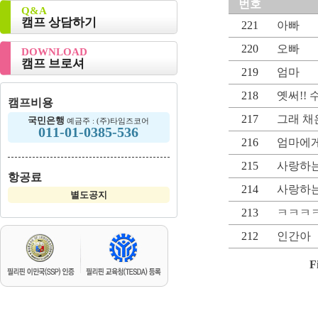
번호
Q&A
캠프 상담하기
221
아빠
220
오빠
DOWNLOAD
캠프 브로셔
219
엄마
218
옛써!!
캠프비용
217
그래 채
국민은행
예금주 : (주)타임즈코어
011-01-0385-536
216
엄마에
215
사랑하는
항공료
214
사랑하는
별도공지
213
ㅋㅋㅋㅋ
212
인간아
F