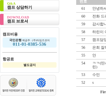
번호
Q&A
캠프 상담하기
61
안녕하세
60
전화 드
DOWNLOAD
캠프 브로셔
59
감사합
58
하린이 
캠프비용
57
캠프담당
국민은행
예금주 : (주)타임즈코어
011-01-0385-536
56
은희 잘
55
안
항공료
54
ㅋㅋ(딴
별도공지
린)
53
수민
52
s
Fir