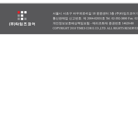
서울시 서초구 바우뫼로41길 18 윈윈센터 3층 (주)타임즈코어 대표
통신판매업 신고번호: 제 2004-02031호 Tel: 02-392-3800 Fax: 0
개인정보보호배상책임보험 - 메리츠화재 증권번호 14620-80
COPYRIGHT 2010 TIMES COR E.CO.,LTD. ALL RIGHTS RESERVE