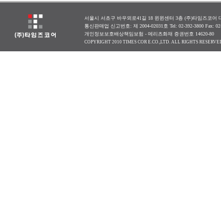
서울시 서초구 바우뫼로41길 18 윈윈센터 3층 (주)타임즈코어 대표
통신판매업 신고번호: 제 2004-02031호 Tel: 02-392-3800 Fax: 0
개인정보보호배상책임보험 - 메리츠화재 증권번호 14620-80
COPYRIGHT 2010 TIMES COR E.CO.,LTD. ALL RIGHTS RESERVE