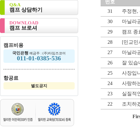
번호
Q&A
캠프 상담하기
31
주정현,
30
마닐라
DOWNLOAD
캠프 브로셔
29
캠프 종
28
[민교민
캠프비용
27
마닐라
국민은행
예금주 : (주)타임즈코어
011-01-0385-536
26
잘 있습
25
사장입니
항공료
24
사랑하는
별도공지
23
실질적인
22
조치하겠
Fir