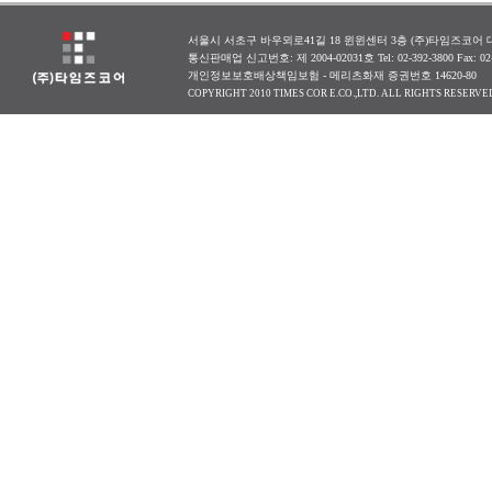
서울시 서초구 바우뫼로41길 18 윈윈센터 3층 (주)타임즈코어 대표
통신판매업 신고번호: 제 2004-02031호 Tel: 02-392-3800 Fax: 0
개인정보보호배상책임보험 - 메리츠화재 증권번호 14620-80
COPYRIGHT 2010 TIMES COR E.CO.,LTD. ALL RIGHTS RESERVE