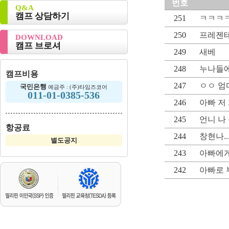
번호
Q&A
캠프 상담하기
251
ㅋㅋㅋㅋ
250
프레젠테
DOWNLOAD
캠프 브로셔
249
새베
248
누나들
캠프비용
247
ㅇㅇ 엄
국민은행
예금주 : (주)타임즈코어
011-01-0385-536
246
아빠 저
245
언니 나
항공료
244
창현나..
별도공지
243
아빠에
242
아빠로 