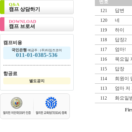
번호
Q&A
캠프 상담하기
121
답변
120
네
DOWNLOAD
캠프 브로셔
119
하이
118
답장2
캠프비용
117
엄마!
국민은행
예금주 : (주)타임즈코어
011-01-0385-536
116
목요일 
115
답장
항공료
114
희원이 
별도공지
113
엄마 저
112
화요일
Fir