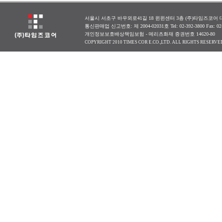
서울시 서초구 바우뫼로41길 18 윈윈센터 3층 (주)타임즈코어 대표
통신판매업 신고번호: 제 2004-02031호 Tel: 02-392-3800 Fax: 0
개인정보보호배상책임보험 - 메리츠화재 증권번호 14620-80
COPYRIGHT 2010 TIMES COR E.CO.,LTD. ALL RIGHTS RESERVE