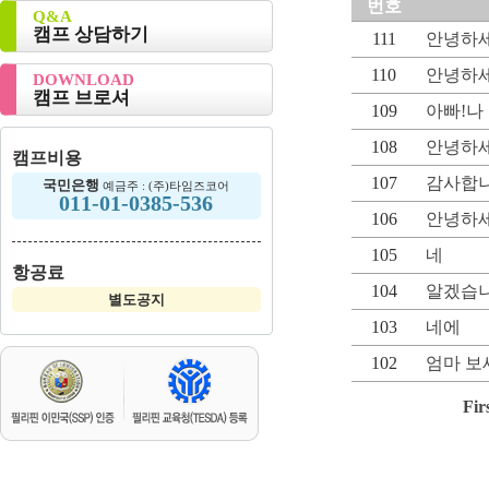
번호
Q&A
캠프 상담하기
111
안녕하세
110
안녕하세
DOWNLOAD
캠프 브로셔
109
아빠!나
108
안녕하세
캠프비용
107
감사합
국민은행
예금주 : (주)타임즈코어
011-01-0385-536
106
안녕하세
105
네
항공료
104
알겠습니
별도공지
103
네에
102
엄마 보
Fir