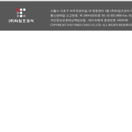
서울시 서초구 바우뫼로41길 18 윈윈센터 3층 (주)타임즈코어 대표
통신판매업 신고번호: 제 2004-02031호 Tel: 02-392-3800 Fax: 0
개인정보보호배상책임보험 - 메리츠화재 증권번호 14620-80
COPYRIGHT 2010 TIMES COR E.CO.,LTD. ALL RIGHTS RESERVE