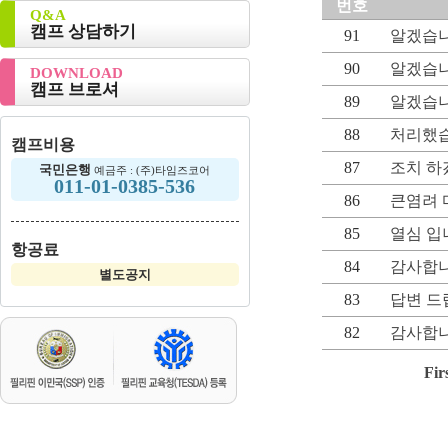
번호
Q&A
캠프 상담하기
91
알겠습
90
알겠습니
DOWNLOAD
캠프 브로셔
89
알겠습니
88
처리했습
캠프비용
87
조치 하
국민은행
예금주 : (주)타임즈코어
011-01-0385-536
86
큰염려 
85
열심 입
항공료
84
감사합
별도공지
83
답변 드
82
감사합니
Fir