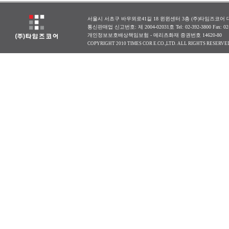
서울시 서초구 바우뫼로41길 18 윈윈센터 3층 (주)타임즈코어 대표
통신판매업 신고번호: 제 2004-02031호 Tel: 02-392-3800 Fax: 0
개인정보보호배상책임보험 - 메리츠화재 증권번호 14620-80
COPYRIGHT 2010 TIMES COR E.CO.,LTD. ALL RIGHTS RESERVE